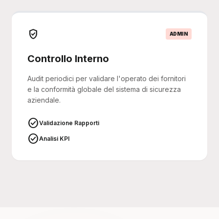
verified_user
ADMIN
Controllo Interno
Audit periodici per validare l'operato dei fornitori
e la conformità globale del sistema di sicurezza
aziendale.
check_circle
Validazione Rapporti
check_circle
Analisi KPI