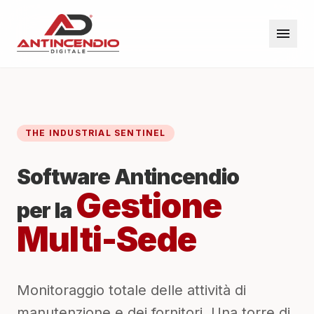
menu
THE INDUSTRIAL SENTINEL
Software Antincendio
Gestione
per la
Multi-Sede
Monitoraggio totale delle attività di
manutenzione e dei fornitori. Una torre di