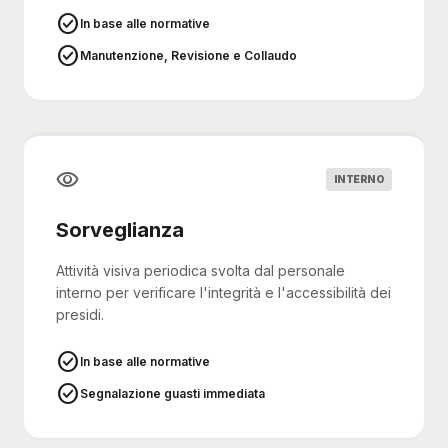
check_circle
In base alle normative
check_circle
Manutenzione, Revisione e Collaudo
visibility
INTERNO
Sorveglianza
Attività visiva periodica svolta dal personale
interno per verificare l'integrità e l'accessibilità dei
presidi.
check_circle
In base alle normative
check_circle
Segnalazione guasti immediata