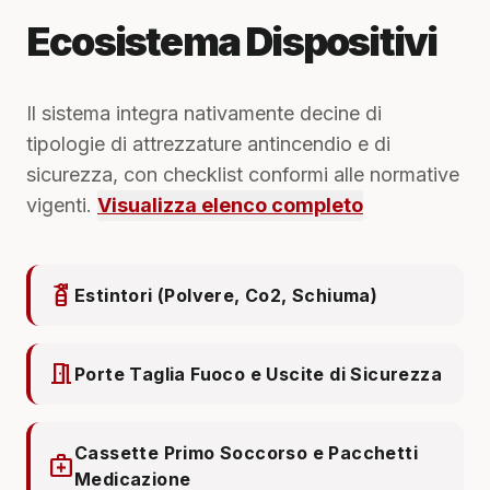
Ecosistema Dispositivi
Il sistema integra nativamente decine di
tipologie di attrezzature antincendio e di
sicurezza, con checklist conformi alle normative
vigenti.
Visualizza elenco completo
fire_extinguisher
Estintori (Polvere, Co2, Schiuma)
meeting_room
Porte Taglia Fuoco e Uscite di Sicurezza
Cassette Primo Soccorso e Pacchetti
medical_services
Medicazione